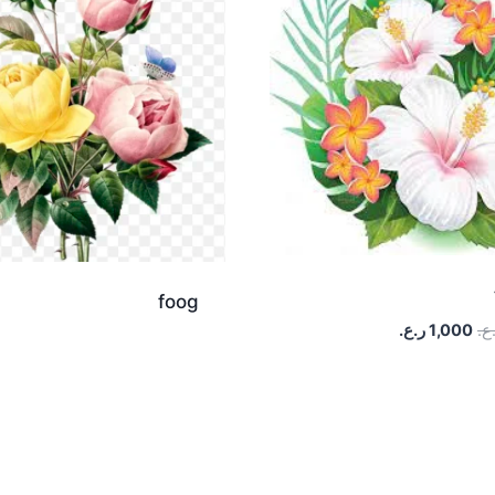
foog
ع.
1,000
ر.ع.