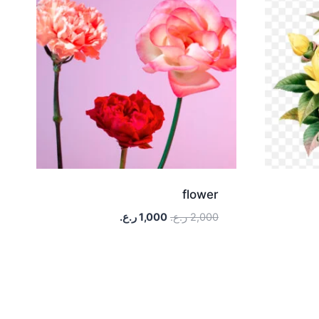
flower
2,000
ر.ع.
1,000
ر.ع.