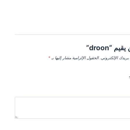
م “droon”
بريدك الإلكتروني.
الحقول الإلزامية مشار إليها بـ
*